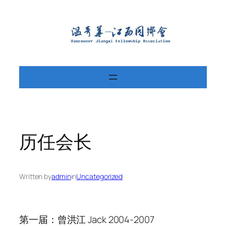
Skip
to
content
历任会长
Written by
admin
in
Uncategorized
第一届：曾洪江 Jack 2004-2007