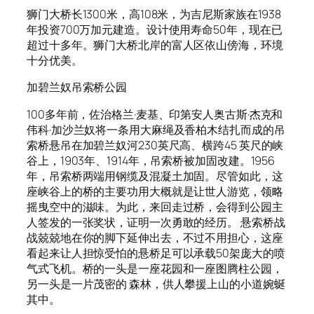
狮门大桥长1300米，高108米，为吉尼斯家族在1938
年投资700万加元建造。设计使用寿命50年，现在已
超过十多年。狮门大桥北岸的富人区依山傍海，环境
十分优美。
加碧兰奴吊索桥公园
100多年前，佐治格兰·麦基、印第安人奥古斯·杰克和
伟科·加沙兰奴将一条用大麻绳及香柏木结扎而成的吊
索桥悬吊在加碧兰奴河230英尺高、横跨45 英尺的峡
谷上，1903年、1914年，吊索桥被加固改建。1956
年，吊索桥两端用钢缆及混凝土加固。尽管如此，这
座峡谷上的桥的主要功用大概就是让世人游览，领略
摇曳空中的滋味。为此，来回走过桥，会得到公园主
人签发的一张奖状，证明一次勇敢的经历。 悬索桥战
战兢兢地在你的脚下延伸出去，不过不用担心，这座
看起来让人担惊受怕的悬桥足可以承载50架庞大的喷
气式飞机。桥的一头是一座花园和一座图腾柱公园，
另一头是一片茂密的 森林，供人攀援上山的小道婉蜒
其中。