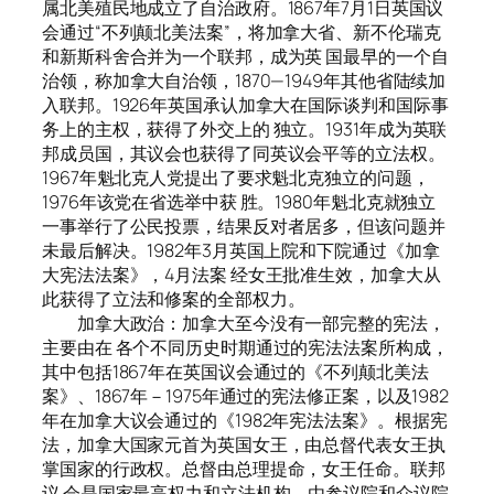
属北美殖民地成立了自治政府。1867年7月1日英国议
会通过“不列颠北美法案”，将加拿大省、新不伦瑞克
和新斯科舍合并为一个联邦，成为英 国最早的一个自
治领，称加拿大自治领，1870—1949年其他省陆续加
入联邦。1926年英国承认加拿大在国际谈判和国际事
务上的主权，获得了外交上的 独立。1931年成为英联
邦成员国，其议会也获得了同英议会平等的立法权。
1967年魁北克人党提出了要求魁北克独立的问题，
1976年该党在省选举中获 胜。1980年魁北克就独立
一事举行了公民投票，结果反对者居多，但该问题并
未最后解决。1982年3月英国上院和下院通过《加拿
大宪法法案》，4月法案 经女王批准生效，加拿大从
此获得了立法和修案的全部权力。
加拿大政治：加拿大至今没有一部完整的宪法，
主要由在 各个不同历史时期通过的宪法法案所构成，
其中包括1867年在英国议会通过的《不列颠北美法
案》、1867年－1975年通过的宪法修正案，以及1982
年在加拿大议会通过的《1982年宪法法案》。根据宪
法，加拿大国家元首为英国女王，由总督代表女王执
掌国家的行政权。总督由总理提命，女王任命。联邦
议 会是国家最高权力和立法机构，由参议院和众议院