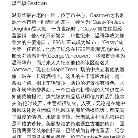
煤气镇 Gastown
温哥华最古老的一区，位于市中心。Gastown之名来
源于本市第一间酒吧的东主，绰号为 “Gassy”的 Jack
Deighton贾大顿。十九世纪时，“Gassy”曾在这里经
营酒铺，使小镇日渐繁荣，19世纪未，温哥华成为加
拿大的主要港口，1886年正式成为城 市，“Gassy”成
为第一任市长，他为了纪念在1792年发现该地的白人
船长乔治温哥华(George Vancouver)，将城市命名为
温哥华市，而后来人为纪念他也将该区命名为
Gastown。现在在Maple Tree广场的中央立着他的雕
像，站在一只碑酒桶上。这儿的主干道叫水街，是一
条石子路，街上车辆较少，两边的街景很有特色。水
街和坎华街交界处，一个由蒸汽机带动的大钟仍在不
知疲倦地报时。煤气镇的精品店从明信片商店到拉尔
夫·洛伦时装店，生意都很红火。入夜，无论是在地中
海风味还是亚洲或当地风味的海鲜酒楼吃饭，都充满
了浪漫的情调。水街咖啡馆、米老鼠店和拉凡塔纳都
是不错的选择。美丽整洁的街道矗立古雅的街灯，圆
石路两旁经装修的旧屋，已经成为各种古董店、纪念
品店、画廊及古雅的餐厅。位于Cambie及Water街交