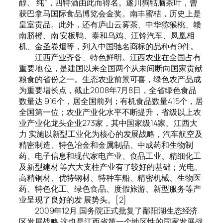
醇、 纯”，四特酒由此而得名。遂川狗牯脑茶叶，曾
获巴拿马国际食品博览会金奖。南丰蜜桔，历史上是
皇室贡品。此外，还有庐山云雾茶、中华猕猴桃、赣
南脐橙、南 安板鸭、泰和乌鸡、江铃汽车、凤凰相
机、金圣卷烟等，列入中国驰名商标的品种有9件。
江西产业齐备、特色鲜明。江西农业在全国占有
重要地 位，是建国以来全国两个从未间断向国家贡献
粮食的省份之一。生态农业前景可喜，绿色农产品成
为重要增长点，截止2008年7月8日，全省绿色食品
数量达 916个，居全国前列；有机食品数量415个，居
全国第一位；农业产业化水平不断提升，省级以上农
业产业化龙头企业273家，其中国家级14家。江西大
力 实施以新型工业化为核心的发展战略，汽车航空及
精密制造、特色冶金和金属制品、中成药和生物制
药、电子信息和现代家电产业、食品工业、精细化工
及新型建材 等六大支柱产业有了较好的基础；光电、
高精铜材、优特钢材、特种车船、精密机械、生物医
药、特色化工、绿色食品、度假旅游、新型服务等产
业呈现了良好的发 展势头。[2]
2009年12月,国务院正式批复了鄱阳湖生态经济
区发展战略,这也是江西省第一个地区性的国家发展战