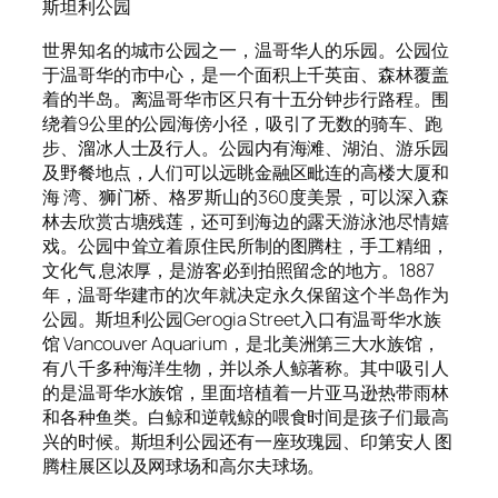
斯坦利公园
世界知名的城市公园之一，温哥华人的乐园。公园位
于温哥华的市中心，是一个面积上千英亩、森林覆盖
着的半岛。离温哥华市区只有十五分钟步行路程。围
绕着9公里的公园海傍小径，吸引了无数的骑车、跑
步、溜冰人士及行人。公园内有海滩、湖泊、游乐园
及野餐地点，人们可以远眺金融区毗连的高楼大厦和
海 湾、狮门桥、格罗斯山的360度美景，可以深入森
林去欣赏古塘残莲，还可到海边的露天游泳池尽情嬉
戏。公园中耸立着原住民所制的图腾柱，手工精细，
文化气 息浓厚，是游客必到拍照留念的地方。1887
年，温哥华建市的次年就决定永久保留这个半岛作为
公园。斯坦利公园Gerogia Street入口有温哥华水族
馆 Vancouver Aquarium，是北美洲第三大水族馆，
有八千多种海洋生物，并以杀人鲸著称。其中吸引人
的是温哥华水族馆，里面培植着一片亚马逊热带雨林
和各种鱼类。白鲸和逆戟鲸的喂食时间是孩子们最高
兴的时候。斯坦利公园还有一座玫瑰园、印第安人 图
腾柱展区以及网球场和高尔夫球场。