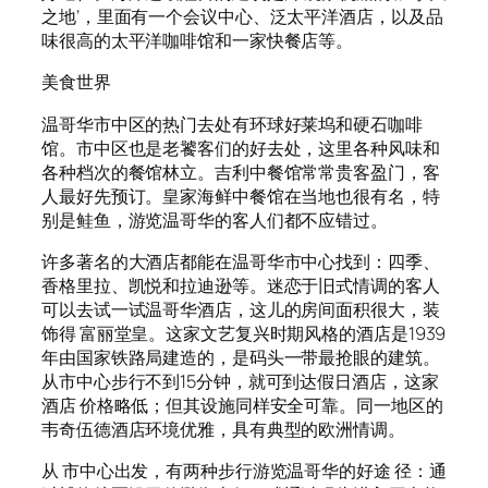
之地’，里面有一个会议中心、泛太平洋酒店，以及品
味很高的太平洋咖啡馆和一家快餐店等。
美食世界
温哥华市中区的热门去处有环球好莱坞和硬石咖啡
馆。市中区也是老饕客们的好去处，这里各种风味和
各种档次的餐馆林立。吉利中餐馆常常贵客盈门，客
人最好先预订。皇家海鲜中餐馆在当地也很有名，特
别是鲑鱼，游览温哥华的客人们都不应错过。
许多著名的大酒店都能在温哥华市中心找到：四季、
香格里拉、凯悦和拉迪逊等。迷恋于旧式情调的客人
可以去试一试温哥华酒店，这儿的房间面积很大，装
饰得 富丽堂皇。这家文艺复兴时期风格的酒店是1939
年由国家铁路局建造的，是码头一带最抢眼的建筑。
从市中心步行不到15分钟，就可到达假日酒店，这家
酒店 价格略低；但其设施同样安全可靠。同一地区的
韦奇伍德酒店环境优雅，具有典型的欧洲情调。
从 市中心出发，有两种步行游览温哥华的好途 径：通