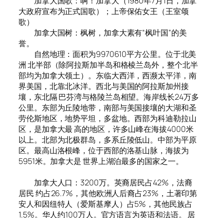
加拿大国歌：啊！加拿大（1980年7月1日，加拿
大政府宣布为正式国歌）；上帝保佑女王（王室颂
歌）
加拿大国树：枫树，加拿大素有“枫叶国”的美
誉。
自然地理：面积为9970610平方公里。位于北美
洲 北半部（除阿拉斯加半岛和格棱兰岛外，整个北半
部均为加拿大领土）。东临大西洋，西濒太平洋，南
界美国，北靠北冰洋。西北与美国的阿拉斯加州接
壤，东北隔 巴芬湾与格陵兰岛相望。海岸线长24万多
公里。东部为丘陵地带，南部与美国接壤的大湖和圣
劳伦斯地区，地势平坦，多盆地。西部为科迪勒拉山
区，是加拿大最 高的地区，许多山峰在海拔4000米
以上。北部为北极群岛，多系丘陵低山。中部为平原
区。最高山洛根峰，位于西部的洛基山脉，海拔为
5951米。加拿大是 世界上湖泊最多的国家之一。
加拿大人口：3200万。英裔居民占42%，法裔
居民 约占26.7%，其他欧洲人后裔占23%，土著印第
安人和因纽特人（爱斯基摩人）占5%，其他民族占
1.5%。华人约100万人。官方语言为英语和法语。 居