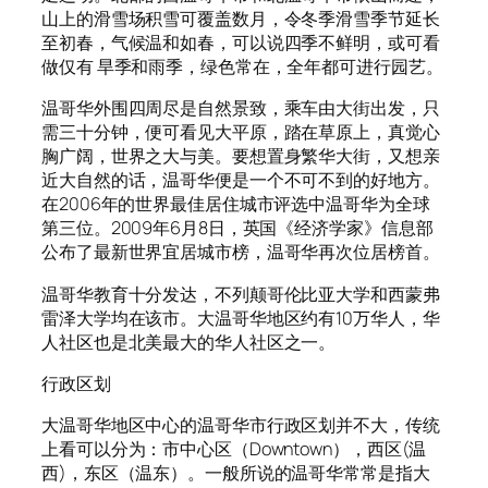
山上的滑雪场积雪可覆盖数月，令冬季滑雪季节延长
至初春，气候温和如春，可以说四季不鲜明，或可看
做仅有 旱季和雨季，绿色常在，全年都可进行园艺。
温哥华外围四周尽是自然景致，乘车由大街出发，只
需三十分钟，便可看见大平原，踏在草原上，真觉心
胸广阔，世界之大与美。要想置身繁华大街，又想亲
近大自然的话，温哥华便是一个不可不到的好地方。
在2006年的世界最佳居住城市评选中温哥华为全球
第三位。2009年6月8日，英国《经济学家》信息部
公布了最新世界宜居城市榜，温哥华再次位居榜首。
温哥华教育十分发达，不列颠哥伦比亚大学和西蒙弗
雷泽大学均在该市。大温哥华地区约有10万华人，华
人社区也是北美最大的华人社区之一。
行政区划
大温哥华地区中心的温哥华市行政区划并不大，传统
上看可以分为：市中心区（Downtown），西区(温
西)，东区（温东）。一般所说的温哥华常常是指大