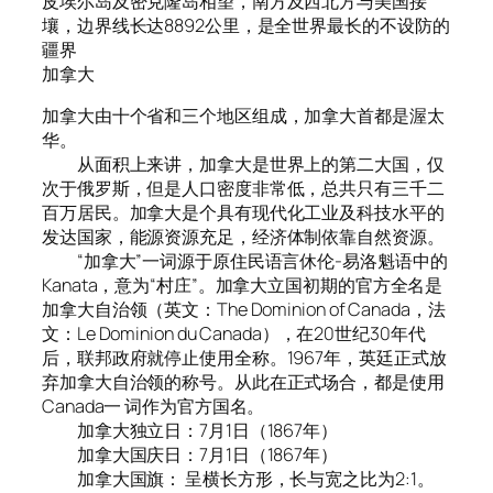
皮埃尔岛及密克隆岛相望，南方及西北方与美国接
壤，边界线长达8892公里，是全世界最长的不设防的
疆界
加拿大
加拿大由十个省和三个地区组成，加拿大首都是渥太
华。
从面积上来讲，加拿大是世界上的第二大国，仅
次于俄罗斯，但是人口密度非常低，总共只有三千二
百万居民。加拿大是个具有现代化工业及科技水平的
发达国家，能源资源充足，经济体制依靠自然资源。
“加拿大”一词源于原住民语言休伦-易洛魁语中的
Kanata，意为“村庄”。加拿大立国初期的官方全名是
加拿大自治领（英文：The Dominion of Canada，法
文：Le Dominion du Canada），在20世纪30年代
后，联邦政府就停止使用全称。1967年，英廷正式放
弃加拿大自治领的称号。从此在正式场合，都是使用
Canada一 词作为官方国名。
加拿大独立日：7月1日（1867年）
加拿大国庆日：7月1日（1867年）
加拿大国旗： 呈横长方形，长与宽之比为2:1。