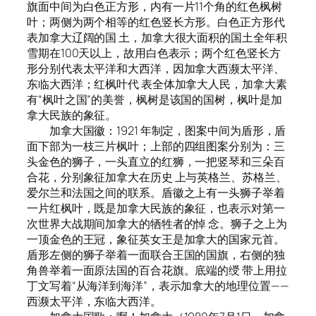
旗面中间为白色正方形，内有一片11个角的红色枫树
叶；两侧为两个相等的红色竖长方形。白色正方形代
表加拿大辽阔的国 土，加拿大很大面积的国土全年积
雪期在100天以上，故用白色表示；两个红色竖长方
形分别代表太平洋和大西洋，因加拿大西濒太平洋、
东临大西洋；红枫叶代 表全体加拿大人民，加拿大素
有“枫叶之国”的美誉，枫树是该国的国树，枫叶是加
拿大民族的象征。
加拿大国徽：1921 年制定，图案中间为盾形，盾
面下部为一枝三片枫叶；上部的四组图案分别为：三
头金色的狮子，一头直立的红狮，一把竖琴和三朵百
合花，分别象征加拿大在历史 上与英格兰、苏格兰、
爱尔兰和法国之间的联系。盾徽之上有一头狮子举着
一片红枫叶，既是加拿大民族的象征，也表示对第一
次世界大战期间加拿大的牺牲者的悼 念。狮子之上为
一顶金色的王冠，象征英女王是加拿大的国家元首。
盾形左侧的狮子举着一面联合王国的国旗，右侧的独
角兽举着一面原法国的百合花旗。底端的绶 带上用拉
丁文写着“从海洋到海洋”，表示加拿大的地理位置——
西濒太平洋，东临大西洋。