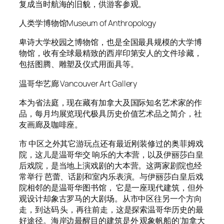
复成当时航海的旧貌，供游客参观。
人类学博物馆Museum of Anthropology
卑诗大学校园之博物馆，也是全国最具规模的大学博
物馆，收有全球最精致的西岸印第安人的文件珍藏，
包括图腾、雕塑及仪式用面具等。
温哥华艺廊 Vancouver Art Gallery
本为省法庭，现在藏有加拿大及国际知名艺术家的作
品，每月均展览现代极具历史价值艺术品之简介，社
友画廊及咖啡座。
市 中区之外其它游玩点还有最近刚装修过的奥菲姆戏
院，这儿是温哥华交 响乐的大本营，以及伊丽莎白皇
后戏院，是当地上演戏剧的大本营。这两家剧院也经
常举行 芭蕾、话剧和室内乐表演。与伊丽莎白皇后戏
院相邻的是温哥华图书馆， 它是一座现代建筑，但外
观设计却象古罗马的大剧场。从市中区往另一个方向
走，到达码 头，再往前走，这是探索温哥华历史的最
好途径。海岸边最醒目的建筑是外 观象帆船的’加拿大