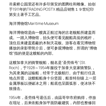
吊索桥公园里还有许多印第安的图腾柱和雕像。始创
于1911年的TRADING POSTX 精品店销售１９世纪印
第安土著手工艺品。
海洋博物馆Maritime Museum
海洋博物馆是由一艘真正航过海的古老舰船所建盖而
成。一踏入博物馆，抬头便可看见舰船高耸的桅杆，
顶住后来建盖遮蔽的木制天花板。游客在看完博物馆
播放的录影带简介后，便可参观博物馆，所谓的“博物
馆”指的便是这艘船的内部。
这艘加拿大的骑警舰船，舰名是“圣劳殊号”(St.
Roch)，于1928～1954年服役于加拿大皇家骑警队，
为其隶属的运输船，经常于北极航行。由于航行任及
地点所需，这艘船船身十分坚固，船首特别镶 上一层
金属厚板以便破冰之用；船底也呈圆弧形，使冰块不
致撞击。
1954年，圣劳殊号退伍后，由温哥华市府购得，停放
在现址，后来依船身加平面防蔽建筑，内部也整修回