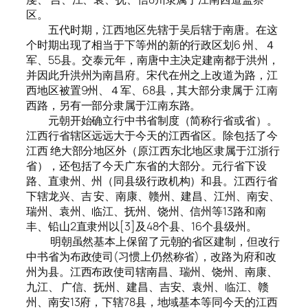
区。
五代时期，江西地区先辖于吴后辖于南唐。在这
个时期出现了相当于下等州的新的行政区划6 州、４
军、55县。交泰元年，南唐中主决定建南都于洪州，
并因此升洪州为南昌府。宋代在州之上改道为路，江
西地区被置9州、４军、68县，其大部分隶属于 江南
西路，另有一部分隶属于江南东路。
元朝开始确立行中书省制度（简称行省或省）。
江西行省辖区远远大于今天的江西省区。除包括了今
江西 绝大部分地区外（原江西东北地区隶属于江浙行
省），还包括了今天广东省的大部分。元行省下设
路、直隶州、州（同县级行政机构）和县。江西行省
下辖龙兴、吉 安、南康、赣州、建昌、江州、南安、
瑞州、袁州、临江、抚州、饶州、信州等13路和南
丰、铅山2直隶州以[3]及48个县、16个县级州。
明朝虽然基本上保留了元朝的省区建制，但改行
中书省为布政使司(习惯上仍然称省)，改路为府和改
州为县。江西布政使司辖南昌、瑞州、饶州、南康、
九江、 广信、抚州、建昌、吉安、袁州、临江、赣
州、南安13府，下辖78县，地域基本等同今天的江西