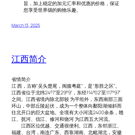
旨，加上稳定的加元汇率和优惠的价格，保证
您享受世界级的购物乐趣。
March 13, 2025
江西简介
省情简介
江 西，古称“吴头楚尾，闽腹粤庭”，是“形胜之区”。
江西省位于北纬24°7′至29°9′，东经114°02′至117°97′
之间。江西省境内除北部较 为平坦外，东西南部三面
环山，中部丘陵起伏，成为一个整体向鄱阳湖倾斜而
往北开口的巨大盆地。全境有大小河流2400余条，赣
江、抚河、信江、修河和饶河 为江西五大河流。
江西区位优越、交通很便利。江西，东邻浙江、
福建、台湾，南连广东、西靠湖南、北毗湖北，安徽