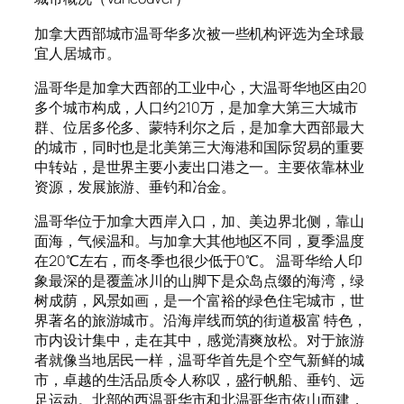
加拿大西部城市温哥华多次被一些机构评选为全球最
宜人居城市。
温哥华是加拿大西部的工业中心，大温哥华地区由20
多个城市构成，人口约210万，是加拿大第三大城市
群、位居多伦多、蒙特利尔之后，是加拿大西部最大
的城市，同时也是北美第三大海港和国际贸易的重要
中转站，是世界主要小麦出口港之一。主要依靠林业
资源，发展旅游、垂钓和冶金。
温哥华位于加拿大西岸入口，加、美边界北侧，靠山
面海，气候温和。与加拿大其他地区不同，夏季温度
在20℃左右，而冬季也很少低于0℃。 温哥华给人印
象最深的是覆盖冰川的山脚下是众岛点缀的海湾，绿
树成荫，风景如画，是一个富裕的绿色住宅城市，世
界著名的旅游城市。沿海岸线而筑的街道极富 特色，
市内设计集中，走在其中，感觉清爽放松。对于旅游
者就像当地居民一样，温哥华首先是个空气新鲜的城
市，卓越的生活品质令人称叹，盛行帆船、垂钓、远
足运动。北部的西温哥华市和北温哥华市依山而建，