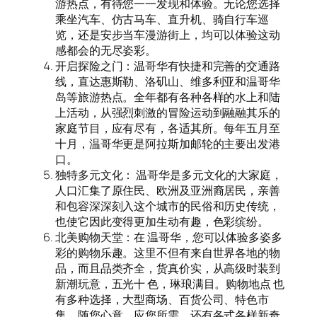
游热点，有待您一一发现和体验。无论您选择
乘坐汽车、仿古马车、直升机、骑自行车巡
览，还是安步当车漫游街上，均可以体验这动
感都会的无尽姿彩。
开启探险之门：温哥华有快捷和完善的交通路
线，直达惠斯勒、洛矶山、维多利亚和温哥华
岛等旅游热点。全年都有各种各样的水上和陆
上活动，从强烈刺激的冒险运动到融融其乐的
家庭节目，应有尽有，各适其所。每年五月至
十月，温哥华更是阿拉斯加邮轮的主要出发港
口。
独特多元文化： 温哥华是多元文化的大家庭，
人口汇集了原住民、欧洲及亚洲裔居民，亲善
和包容深深刻入这个城市的民俗和历史传统，
也使它因此变得更加生动有趣，色彩缤纷。
北美购物天堂：在 温哥华，您可以体验多姿多
彩的购物乐趣。这里不但有来自世界各地的物
品，而且品类齐全，货真价实，从高级时装到
新潮玩意，五光十 色，琳琅满目。购物地点 也
有多种选择，大型商场、百货公司、特色市
集，随您心意，应您所需。还有各式各样新奇