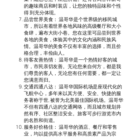
的趣味商店和时装店，让您的独特品味和个性
得 到充分体现。
品尝世界美食： 温哥华是个世界级的移民城
市，所以有着世界各地风味的高级餐厅和大小
食肆，遍布大街小巷。您在这里可品尝到世界
各地的美食，体验其中的文化内涵和民族风
情。温哥华的美食不仅有丰富的选择，而且价
格合理，丰俭由人。
待客友善热情： 温哥华是一个热情好客的城
市，市民亲切友善。无论您来自何方，都是我
们尊贵的客人，无论您有任何需要，都一定让
您满意而归。
交通四通八达： 温哥华国际机场是座现代化的
飞航中心，多年来以其方便、安全、快捷的服
务著称于世, 被誉为北美最佳国际机场。温哥华
不但有四通八达的交通网络，而且城市规划井
然有序、社区整洁安全。旅客可步行游览市内
的名胜和街道。
服务好价格佳： 温哥华的酒店、餐厅和零售
业，均以提供高水平服务和高质素产品为宗