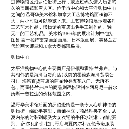
过博物馆区沿罗伯逊街上行，或通过码头进入历史悠
久的盖斯镇和唐人区。位于市中心和太平洋购物中心
之间的 温哥华美术馆和加拿大工艺博物馆面积都不
大，两小时就可以游览下来。工艺博物馆展示着各种
工艺艺术作品，博物馆的商店出售手工制作的、独一
无二的工艺礼 品。美术馆1999年的展出计划中包括
图鲁 兹一拉特雷克画派画展、日本版画展、英格兰古
代绘画大师展和加拿大奥都班鸟展。
购物中心
太平洋购物中心的主要商店是伊顿和霍特·兰弗卢。与
其相邻的是海湾百货商店(以前的霍德森海湾贸易公
司)。海湾百货商店的商品种类五花八门、无所不
包，而霍特·兰弗卢的商品则严格限制在阿马尼一赫尔
姆斯一普拉达的价格范围之内。
温哥华美术馆后面的罗伯逊街是一条令人心旷神怡的
购物街，绵延半英里，商铺林立，商品种类齐全，从
夏内尔的时装到颇受大众欢迎的牛仔冰淇淋，都能买
到。 萨尔瓦多·弗 拉门哥店与夏内尔和瓦伦蒂诺服装