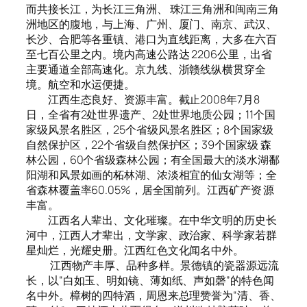
而共接长江，为长江三角洲、 珠江三角洲和闽南三角
洲地区的腹地，与上海、广州、厦门、南京、武汉、
长沙、合肥等各重镇、港口为直线距离，大多在六百
至七百公里之内。境内高速公路达 2206公里，出省
主要通道全部高速化。京九线、浙赣线纵横贯穿全
境。航空和水运便捷。
江西生态良好、资源丰富。截止2008年7月8
日，全省有2处世界遗产、2处世界地质公园；11个国
家级风景名胜区，25个省级风景名胜区；8个国家级
自然保护区，22个省级自然保护区；39个国家级 森
林公园，60个省级森林公园；有全国最大的淡水湖鄱
阳湖和风景如画的柘林湖、浓淡相宜的仙女湖等；全
省森林覆盖率60.05%，居全国前列。江西矿产资 源
丰富。
江西名人辈出、文化璀璨。在中华文明的历史长
河中，江西人才辈出，文学家、政治家、科学家若群
星灿烂，光耀史册。江西红色文化闻名中外。
江西物产丰厚、品种多样。景德镇的瓷器源远流
长，以“白如玉、明如镜、薄如纸、声如磬”的特色闻
名中外。樟树的四特酒，周恩来总理赞誉为“清、香、