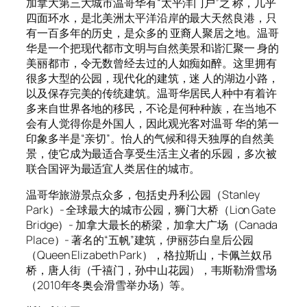
加拿大第三大城市温哥华有“太平洋门户”之 称，几乎
四面环水，是北美洲太平洋沿岸的最大天然良港，只
有一百多年的历史，是众多的 亚裔人聚居之地。温哥
华是一个把现代都市文明与自然美景和谐汇聚一 身的
美丽都市，令无数曾经去过的人如痴如醉。这里拥有
很多大型的公园，现代化的建筑，迷 人的湖边小路，
以及保存完美的传统建筑。温哥华居民人种中有着许
多来自世界各地的移民，不论是何种种族，在当地不
会有人觉得你是外国人，因此观光客对温哥 华的第一
印象多半是“亲切”。怡人的气候和得天独厚的自然美
景，使它成为最适合享受生活主义者的乐园，多次被
联合国评为最适宜人类居住的城市。
温哥华旅游景点众多，包括史丹利公园（Stanley
Park）- 全球最大的城市公园，狮门大桥（Lion Gate
Bridge）- 加拿大最长的桥梁，加拿大广场（Canada
Place）- 著名的“五帆”建筑，伊丽莎白皇后公园
（Queen Elizabeth Park），格拉斯山，卡佩兰奴吊
桥，唐人街（千禧门，孙中山花园），韦斯勒滑雪场
（2010年冬奥会滑雪举办场）等。