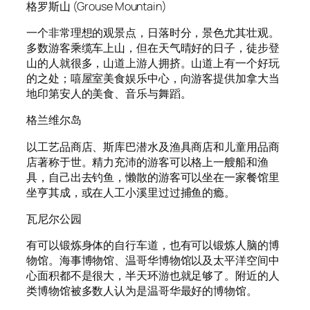
格罗斯山 (Grouse Mountain)
一个非常理想的观景点，日落时分，景色尤其壮观。
多数游客乘缆车上山，但在天气晴好的日子，徒步登
山的人就很多，山道上游人拥挤。山道上有一个好玩
的之处；嘻屋室美食娱乐中心，向游客提供加拿大当
地印第安人的美食、音乐与舞蹈。
格兰维尔岛
以工艺品商店、斯库巴潜水及渔具商店和儿童用品商
店著称于世。精力充沛的游客可以格上一艘船和渔
具，自己出去钓鱼，懒散的游客可以坐在一家餐馆里
坐亨其成，或在人工小溪里过过捕鱼的瘾。
瓦尼尔公园
有可以锻炼身体的自行车道，也有可以锻炼人脑的博
物馆。海事博物馆、温哥华博物馆以及太平洋空间中
心面积都不是很大，半天环游也就足够了。附近的人
类博物馆被多数人认为是温哥华最好的博物馆。