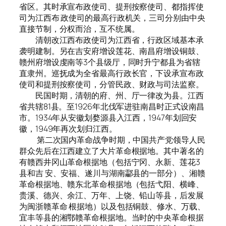
省区。其时承宣布政使司、提刑按察使司、都指挥使
司为江西布 政使司的最高行政机关，三司分别由中央
直接节制，分权而治，互不统属。
清朝改江西布政使司为江西省，行政区域基本承
袭明建制。另在吉安府增设莲花、南昌府增设铜鼓、
赣州府增设虔南等3个县级厅，同时升宁都县为省辖
直隶州。巡抚成为全省最高行政长官，下设承宣布政
使司和提刑按察使司，分管民政、财政与司法监察。
民国时期，清朝的府、州、厅一律改为县。江西
省共辖81县。至1926年北伐军进驻南昌时正式设南昌
市。1934年从安徽划婺源县入江西，1947年划回安
徽，1949年再次划归江西。
第二次国内革命战争时期，中国共产党领导人民
群众先后在江西建立了大片革命根据地。其中著名的
有赣西井冈山革命根据地（包括宁冈、永新、莲花3
县和吉 安、安福、遂川与湖南酃县的一部分）、湘赣
革命根据地、赣东北革命根据地（包括弋阳、横峰、
贵溪、德兴、余江、万年、上饶、铅山等县，后发展
为闽浙赣革命 根据地）以及包括铜鼓、修水、万载、
宜丰等县的湘鄂赣革命根据地。当时的中央革命根据