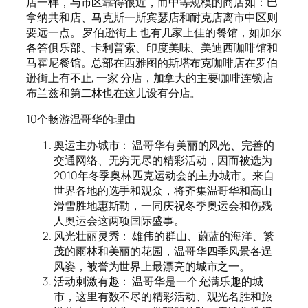
店一样，与市区靠得很近，而中等规模的商店如：巴
拿纳共和店、马克斯一斯宾瑟店和耐克店离市中区则
要远一点。 罗伯逊街上 也有几家上佳的餐馆，如加尔
各答俱乐部、卡利普索、印度美味、美迪西咖啡馆和
马霍尼餐馆。总部在西雅图的斯塔布克咖啡店在罗伯
逊街上有不止, 一家 分店，加拿大的主要咖啡连锁店
布兰兹和第二林也在这儿设有分店。
10个畅游温哥华的理由
奥运主办城市： 温哥华有美丽的风光、完善的
交通网络、无穷无尽的精彩活动，因而被选为
2010年冬季奥林匹克运动会的主办城市。来自
世界各地的选手和观众，将齐集温哥华和高山
滑雪胜地惠斯勒，一同庆祝冬季奥运会和伤残
人奥运会这两项国际盛事。
风光壮丽灵秀： 雄伟的群山、蔚蓝的海洋、繁
茂的雨林和美丽的花园，温哥华四季风景各逞
风姿，被誉为世界上最漂亮的城市之一。
活动刺激有趣： 温哥华是一个充满乐趣的城
市，这里有数不尽的精彩活动、观光名胜和旅