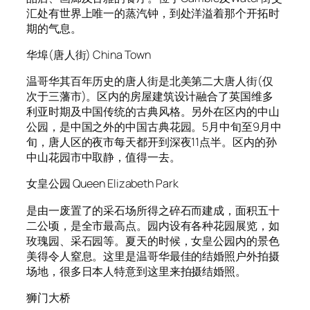
汇处有世界上唯一的蒸汽钟，到处洋溢着那个开拓时
期的气息。
华埠(唐人街) China Town
温哥华其百年历史的唐人街是北美第二大唐人街(仅
次于三藩市)。区内的房屋建筑设计融合了英国维多
利亚时期及中国传统的古典风格。另外在区内的中山
公园，是中国之外的中国古典花园。5月中旬至9月中
旬，唐人区的夜市每天都开到深夜11点半。区内的孙
中山花园市中取静，值得一去。
女皇公园 Queen Elizabeth Park
是由一废置了的采石场所得之碎石而建成，面积五十
二公顷，是全市最高点。园内设有各种花园展览，如
玫瑰园、采石园等。夏天的时候，女皇公园内的景色
美得令人窒息。这里是温哥华最佳的结婚照户外拍摄
场地，很多日本人特意到这里来拍摄结婚照。
狮门大桥