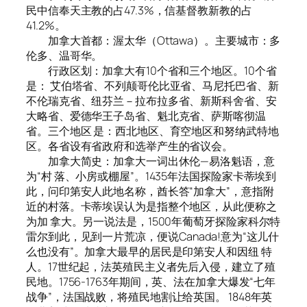
民中信奉天主教的占47.3%，信基督教新教的占
41.2%。
加拿大首都：渥太华（Ottawa）。主要城市：多
伦多、温哥华。
行政区划：加拿大有10个省和三个地区。10个省
是： 艾伯塔省、不列颠哥伦比亚省、马尼托巴省、新
不伦瑞克省、纽芬兰－拉布拉多省、新斯科舍省、安
大略省、爱德华王子岛省、魁北克省、萨斯喀彻温
省。三个地区 是：西北地区、育空地区和努纳武特地
区。各省设有省政府和选举产生的省议会。
加拿大简史：加拿大一词出休伦—易洛魁语，意
为“村 落、小房或棚屋”。1435年法国探险家卡蒂埃到
此，问印第安人此地名称，酋长答“加拿大”，意指附
近的村落。卡蒂埃误认为是指整个地区，从此便称之
为加 拿大。另一说法是，1500年葡萄牙探险家科尔特
雷尔到此，见到一片荒凉，便说Canada!意为“这儿什
么也没有”。加拿大最早的居民是印第安人和因纽 特
人。17世纪起，法英殖民主义者先后入侵，建立了殖
民地。1756-1763年期间，英、法在加拿大爆发“七年
战争”，法国战败，将殖民地割让给英国。 1848年英