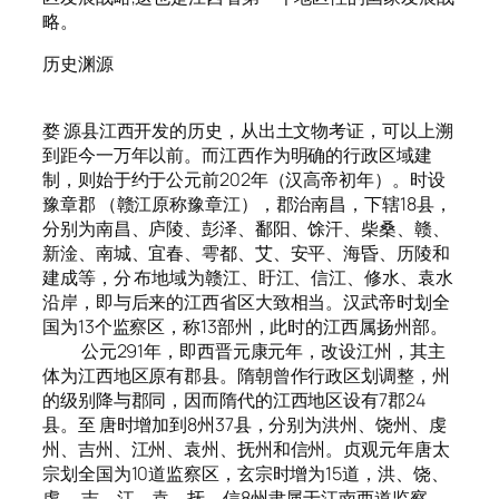
略。
历史渊源
婺 源县江西开发的历史，从出土文物考证，可以上溯
到距今一万年以前。而江西作为明确的行政区域建
制，则始于约于公元前202年（汉高帝初年）。时设
豫章郡 （赣江原称豫章江），郡治南昌，下辖18县，
分别为南昌、庐陵、彭泽、鄱阳、馀汗、柴桑、赣、
新淦、南城、宜春、雩都、艾、安平、海昏、历陵和
建成等，分 布地域为赣江、盱江、信江、修水、袁水
沿岸，即与后来的江西省区大致相当。汉武帝时划全
国为13个监察区，称13部州，此时的江西属扬州部。
公元291年，即西晋元康元年，改设江州，其主
体为江西地区原有郡县。隋朝曾作行政区划调整，州
的级别降与郡同，因而隋代的江西地区设有7郡24
县。至 唐时增加到8州37县，分别为洪州、饶州、虔
州、吉州、江州、袁州、抚州和信州。贞观元年唐太
宗划全国为10道监察区，玄宗时增为15道，洪、饶、
虔、 吉、江、袁、抚、信8州隶属于江南西道监察